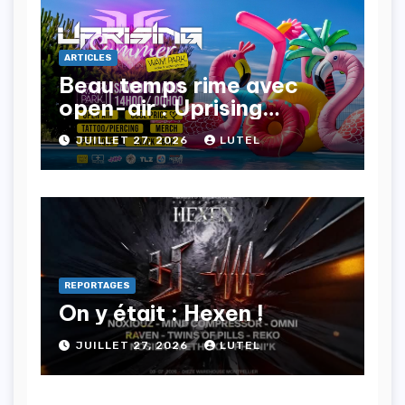
ARTICLES
Beau temps rime avec
open-air : Uprising
Project s’impose !
JUILLET 27, 2026
LUTEL
REPORTAGES
On y était : Hexen !
JUILLET 27, 2026
LUTEL