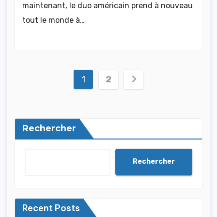
maintenant, le duo américain prend à nouveau
tout le monde à…
Pagination
1
2
des
publications
Rechercher
Rechercher
Recent Posts