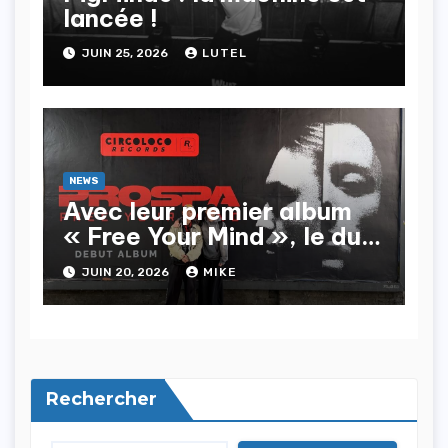
lancée !
JUIN 25, 2026
LUTEL
NEWS
Avec leur premier album
« Free Your Mind », le duo
Prospa transforme à
JUIN 20, 2026
MIKE
merveille l’essai !
Rechercher