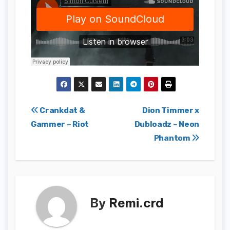
Navigation
Crankdat &
Dion Timmer x
Gammer – Riot
Dubloadz – Neon
de
Phantom
l’article
By
Remi.crd