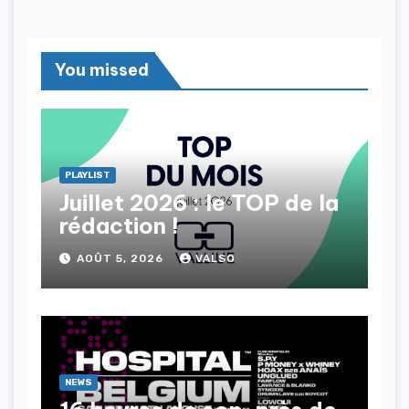
You missed
PLAYLIST
Juillet 2026 : le TOP de la
rédaction !
AOÛT 5, 2026
VALSO
NEWS