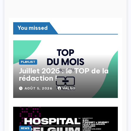
You missed
PLAYLIST
Juillet 2026 : le TOP de la
rédaction !
AOÛT 5, 2026
VALSO
NEWS