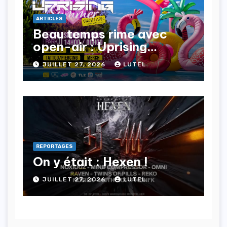
ARTICLES
Beau temps rime avec
open-air : Uprising
Project s’impose !
JUILLET 27, 2026
LUTEL
REPORTAGES
On y était : Hexen !
JUILLET 27, 2026
LUTEL