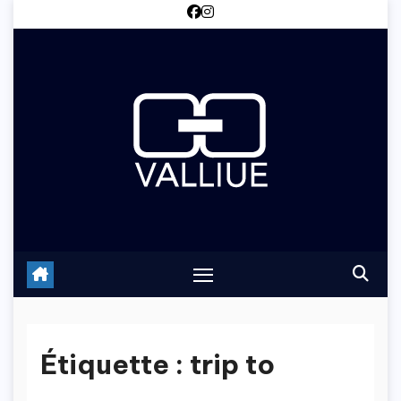
Skip
to
content
Étiquette :
trip to