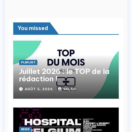
You missed
PLAYLIST
Juillet 2026 : le TOP de la
rédaction !
AOÛT 5, 2026
VALSO
NEWS