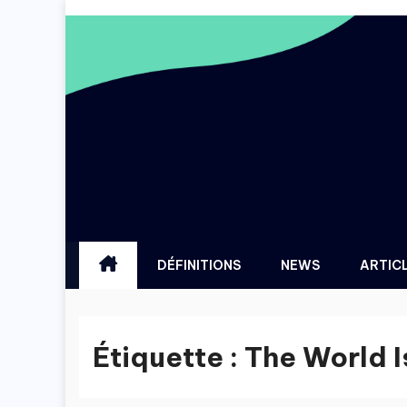
Skip
to
content
DÉFINITIONS
NEWS
ARTIC
Étiquette :
The World I