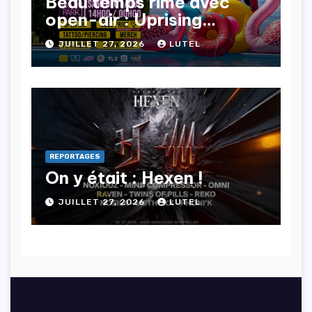
Beau temps rime avec
open-air : Uprising
Project s’impose !
JUILLET 27, 2026
LUTEL
REPORTAGES
On y était : Hexen !
JUILLET 27, 2026
LUTEL