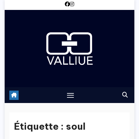
Skip
to
content
Étiquette :
soul