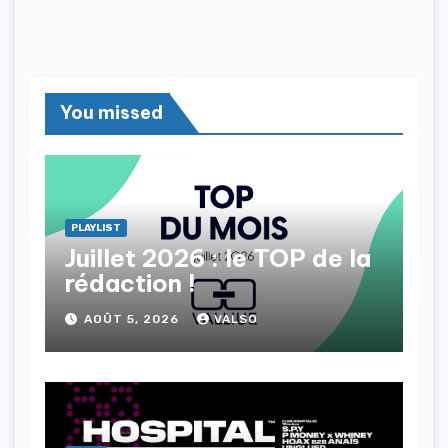
You missed
PLAYLIST
Juillet 2026 : le TOP de la
rédaction !
AOÛT 5, 2026
VALSO