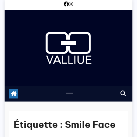
Skip
to
content
Étiquette :
Smile Face