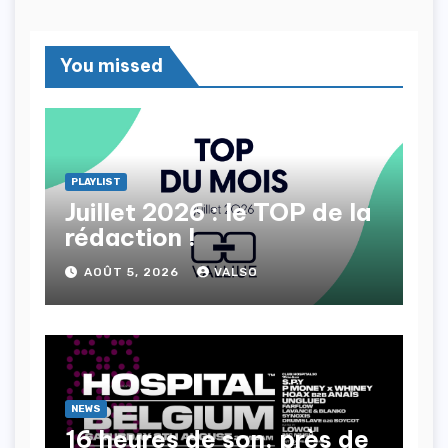
You missed
PLAYLIST
Juillet 2026 : le TOP de la
rédaction !
AOÛT 5, 2026
VALSO
NEWS
16 heures de son, près de