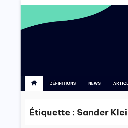
Skip
to
content
DÉFINITIONS
NEWS
ARTIC
Étiquette :
Sander Kle