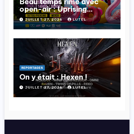
Beau temps rime avec
open-air : Uprising
Project s’impose !
JUILLET 27, 2026
LUTEL
REPORTAGES
On y était : Hexen !
JUILLET 27, 2026
LUTEL