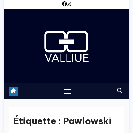
Skip
to
content
Étiquette :
Pawlowski