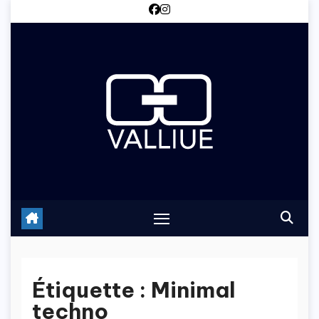
Skip
to
content
Étiquette :
Minimal
techno