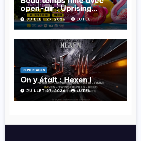
Beau temps rime avec
open-air : Uprising
Project s’impose !
JUILLET 27, 2026
LUTEL
REPORTAGES
On y était : Hexen !
JUILLET 27, 2026
LUTEL