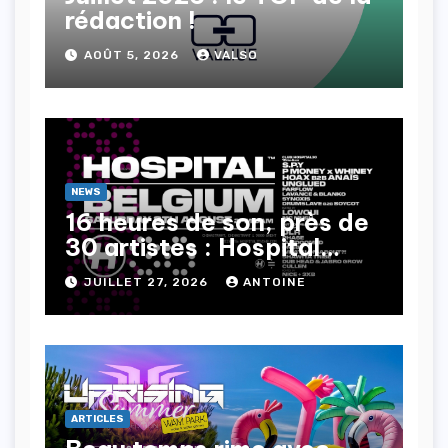
rédaction !
AOÛT 5, 2026
VALSO
NEWS
16 heures de son, près de
30 artistes : Hospital
Records, Bad Habitz et
JUILLET 27, 2026
ANTOINE
Ready To Roll organisent
l’évènement DnB de l’été
ARTICLES