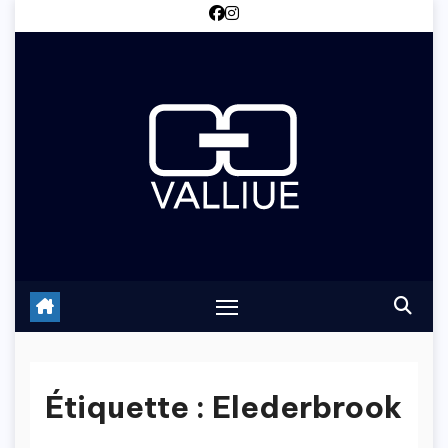
Skip
to
content
Étiquette :
Elederbrook