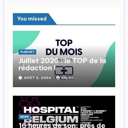
You missed
PLAYLIST
Juillet 2026 : le TOP de la
rédaction !
AOÛT 5, 2026
VALSO
NEWS
16 heures de son, près de