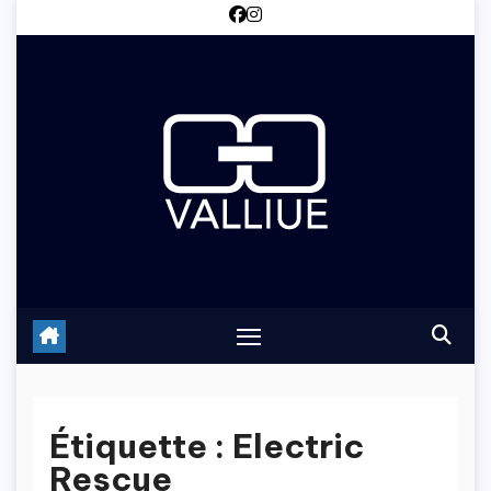
Skip
to
content
Étiquette :
Electric
Rescue