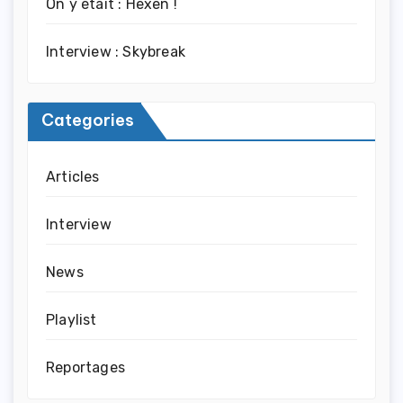
On y était : Hexen !
Interview : Skybreak
Categories
Articles
Interview
News
Playlist
Reportages