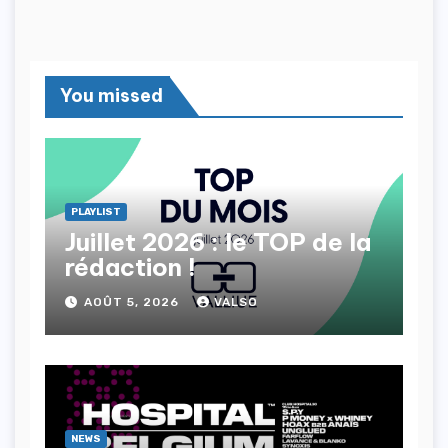
You missed
PLAYLIST
Juillet 2026 : le TOP de la
rédaction !
AOÛT 5, 2026
VALSO
NEWS