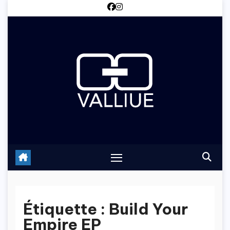
Skip
to
content
Étiquette :
Build Your
Empire EP