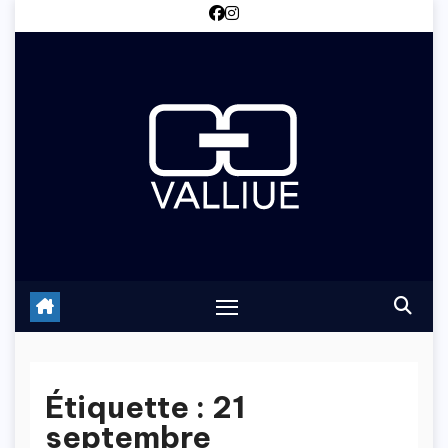
Skip
to
content
Étiquette :
21
septembre