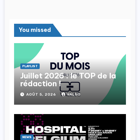
You missed
PLAYLIST
Juillet 2026 : le TOP de la
rédaction !
AOÛT 5, 2026
VALSO
NEWS